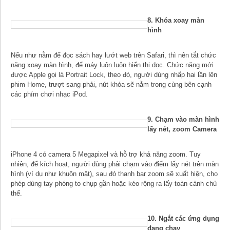
8. Khóa xoay màn
hình
Nếu như nằm để đọc sách hay lướt web trên Safari, thì nên tắt chức
năng xoay màn hình, để máy luôn luôn hiển thị dọc. Chức năng mới
được Apple gọi là Portrait Lock, theo đó, người dùng nhấp hai lần lên
phim Home, trượt sang phải, nút khóa sẽ nằm trong cùng bên cạnh
các phím chơi nhạc iPod.
9. Chạm vào màn hình
lấy nét, zoom Camera
iPhone 4 có camera 5 Megapixel và hỗ trợ khả năng zoom. Tuy
nhiên, để kích hoạt, người dùng phải chạm vào điểm lấy nét trên màn
hình (ví dụ như khuôn mặt), sau đó thanh bar zoom sẽ xuất hiện, cho
phép dùng tay phóng to chụp gần hoặc kéo rộng ra lấy toàn cảnh chủ
thể.
10. Ngắt các ứng dụng
đang chạy