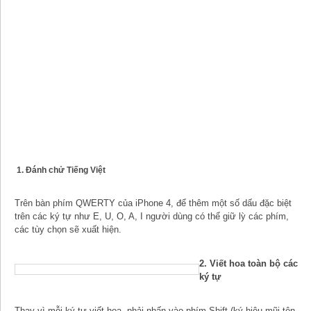
1. Đánh chử Tiếng Việt
Trên bàn phím QWERTY của iPhone 4, để thêm một số dấu đặc biệt
trên các ký tự như E, U, O, A, I người dùng có thể giữ lỳ các phím,
các tùy chọn sẽ xuất hiện.
2. Viết hoa toàn bộ các
ký tự
Thay vì mỗi ký tự viết hoa, phải nhấn vào phím Shift (ký hiệu mũi tên