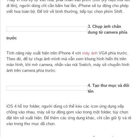
đi lên), người dùng chỉ cần bấm hai lần, iPhone sẽ tự động cho phép
viết hoa toàn bộ. Để trở về bình thường, tiếp tục chọn phím Shift.
3. Chụp ảnh chân
dung từ camera phía
trước
Tính năng này xuất hiện trên iPhone 4 với
máy ảnh
VGA phía trước.
Theo đó, để tự chụp ảnh mình mà vẫn xem khung hình hiển thị trên
màn hình, khi mở camera, nhấn vào nút Switch, máy sẽ chuyển hình
ảnh trên camera phía trước.
4. Tạo thư mục và đổi
tên
iOS 4 hỗ trợ folder, người dùng có thể kéo các icon ứng dụng xếp
chồng vào nhau, máy sẽ tự động gom vào trong một folder, tùy chọn
đặt tên sẽ xuất hiện. Để thêm các ứng dụng khác, chỉ cần giữ lỳ và rê
vào trong thư mục đã chọn.