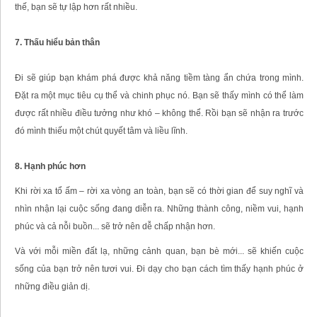
thế, bạn sẽ tự lập hơn rất nhiều.
7. Thấu hiểu bản thân
Đi sẽ giúp bạn khám phá được khả năng tiềm tàng ẩn chứa trong mình.
Đặt ra một mục tiêu cụ thể và chinh phục nó. Bạn sẽ thấy mình có thể làm
được rất nhiều điều tưởng như khó – không thể. Rồi bạn sẽ nhận ra trước
đó mình thiếu một chút quyết tâm và liều lĩnh.
8. Hạnh phúc hơn
Khi rời xa tổ ấm – rời xa vòng an toàn, bạn sẽ có thời gian để suy nghĩ và
nhìn nhận lại cuộc sống đang diễn ra. Những thành công, niềm vui, hạnh
phúc và cả nỗi buồn... sẽ trở nên dễ chấp nhận hơn.
Và với mỗi miền đất lạ, những cảnh quan, bạn bè mới... sẽ khiến cuộc
sống của bạn trở nên tươi vui. Đi dạy cho bạn cách tìm thấy hạnh phúc ở
những điều giản dị.