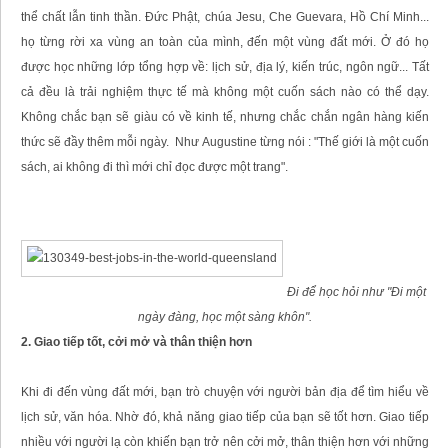
thể chất lẫn tinh thần. Đức Phật, chúa Jesu, Che Guevara, Hồ Chí Minh...
họ từng rời xa vùng an toàn của mình, đến một vùng đất mới. Ở đó họ
được học những lớp tổng hợp về: lịch sử, địa lý, kiến trúc, ngôn ngữ... Tất
cả đều là trải nghiệm thực tế mà không một cuốn sách nào có thể dạy.
Không chắc bạn sẽ giàu có về kinh tế, nhưng chắc chắn ngân hàng kiến
thức sẽ đầy thêm mỗi ngày. Như Augustine từng nói : "Thế giới là một cuốn
sách, ai không đi thì mới chỉ đọc được một trang".
Đi để học hỏi như "Đi một
ngày đàng, học một sàng khôn".
2. Giao tiếp tốt, cởi mở và thân thiện hơn
Khi đi đến vùng đất mới, bạn trò chuyện với người bản địa để tìm hiểu về
lịch sử, văn hóa. Nhờ đó, khả năng giao tiếp của bạn sẽ tốt hơn. Giao tiếp
nhiều với người lạ còn khiến bạn trở nên cởi mở, thân thiện hơn với những