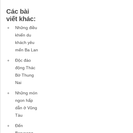
Các bài
viết khác:
Những điều
khiến du
khách yêu
mến Ba Lan
Độc đáo
động Thác
Bờ Thung
Nai
Những món
ngon hấp
dẫn ở Vũng
Tàu
Đến
Boryeong