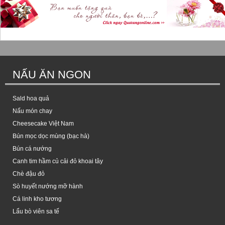
NẤU ĂN NGON
Sald hoa quả
Nấu món chay
Cheesecake Việt Nam
Bún mọc dọc mùng (bạc hà)
Bún cá nướng
Canh tim hầm củ cải đỏ khoai tây
Chè đậu đỏ
Sò huyết nướng mỡ hành
Cá linh kho tương
Lẩu bò viên sa tế