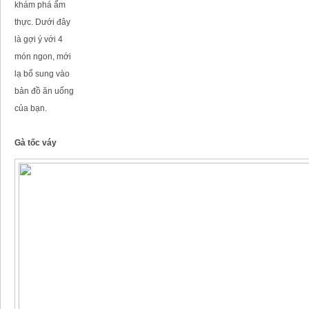
khám phá ẩm
thực. Dưới đây
là gợi ý với 4
món ngon, mới
lạ bổ sung vào
bản đồ ăn uống
của bạn.
Gà tốc váy