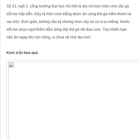
Số 21, ngõ 2, cổng trường Đại học Hà Nội là địa chỉ bán món cơm đùi gà
sốt me hấp dẫn. Đây là món cơm trắng được ăn cùng thịt gà mềm thơm và
rau trộn. Đơn giản, không cầu kỳ nhưng món này lại có vị lạ miệng. Nước
sốt me chua ngọt thấm đẫm từng lớp thịt gà rất đưa cơm. Tuy nhiên bạn
nên ăn ngay khi còn nóng, vị chua sẽ nhẹ dịu hơn.
Kem trộn hoa quả