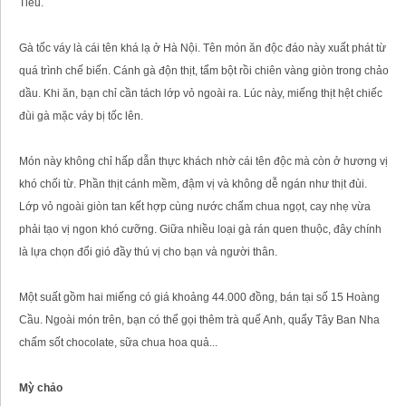
Tiêu.
Gà tốc váy là cái tên khá lạ ở Hà Nội. Tên món ăn độc đáo này xuất phát từ
quá trình chế biến. Cánh gà độn thịt, tẩm bột rồi chiên vàng giòn trong chảo
dầu. Khi ăn, bạn chỉ cần tách lớp vỏ ngoài ra. Lúc này, miếng thịt hệt chiếc
đùi gà mặc váy bị tốc lên.
Món này không chỉ hấp dẫn thực khách nhờ cái tên độc mà còn ở hương vị
khó chối từ. Phần thịt cánh mềm, đậm vị và không dễ ngán như thịt đùi.
Lớp vỏ ngoài giòn tan kết hợp cùng nước chấm chua ngọt, cay nhẹ vừa
phải tạo vị ngon khó cưỡng. Giữa nhiều loại gà rán quen thuộc, đây chính
là lựa chọn đổi gió đầy thú vị cho bạn và người thân.
Một suất gồm hai miếng có giá khoảng 44.000 đồng, bán tại số 15 Hoàng
Cầu. Ngoài món trên, bạn có thể gọi thêm trà quế Anh, quẩy Tây Ban Nha
chấm sốt chocolate, sữa chua hoa quả...
Mỳ chảo