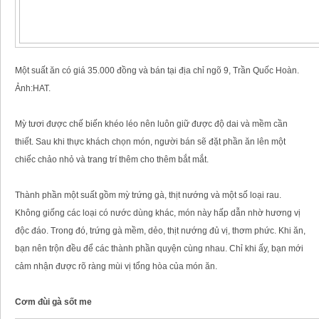
Một suất ăn có giá 35.000 đồng và bán tại địa chỉ ngõ 9, Trần Quốc Hoàn.
Ảnh:HAT.
Mỳ tươi được chế biến khéo léo nên luôn giữ được độ dai và mềm cần
thiết. Sau khi thực khách chọn món, người bán sẽ đặt phần ăn lên một
chiếc chảo nhỏ và trang trí thêm cho thêm bắt mắt.
Thành phần một suất gồm mỳ trứng gà, thịt nướng và một số loại rau.
Không giống các loại có nước dùng khác, món này hấp dẫn nhờ hương vị
độc đáo. Trong đó, trứng gà mềm, dẻo, thịt nướng đủ vị, thơm phức. Khi ăn,
bạn nên trộn đều để các thành phần quyện cùng nhau. Chỉ khi ấy, bạn mới
cảm nhận được rõ ràng mùi vị tổng hòa của món ăn.
Cơm đùi gà sốt me