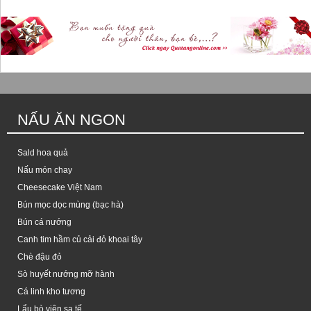
NẤU ĂN NGON
Sald hoa quả
Nấu món chay
Cheesecake Việt Nam
Bún mọc dọc mùng (bạc hà)
Bún cá nướng
Canh tim hầm củ cải đỏ khoai tây
Chè đậu đỏ
Sò huyết nướng mỡ hành
Cá linh kho tương
Lẩu bò viên sa tế