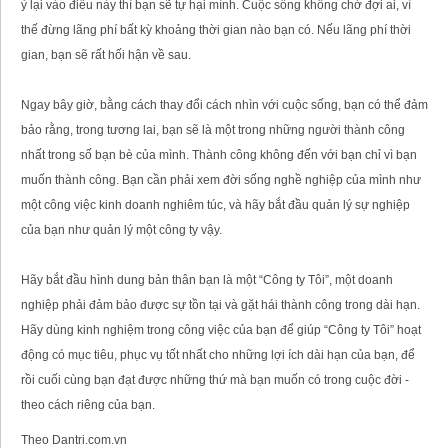
ỷ lại vào điều này thì bạn sẽ tự hại mình. Cuộc sống không chờ đợi ai, vì
thế đừng lãng phí bất kỳ khoảng thời gian nào bạn có. Nếu lãng phí thời
gian, bạn sẽ rất hối hận về sau.
Ngay bây giờ, bằng cách thay đổi cách nhìn với cuộc sống, bạn có thể đảm
bảo rằng, trong tương lai, bạn sẽ là một trong những người thành công
nhất trong số bạn bè của mình. Thành công không đến với bạn chỉ vì bạn
muốn thành công. Bạn cần phải xem đời sống nghề nghiệp của mình như
một công việc kinh doanh nghiêm túc, và hãy bắt đầu quản lý sự nghiệp
của bạn như quản lý một công ty vậy.
Hãy bắt đầu hình dung bản thân bạn là một “Công ty Tôi”, một doanh
nghiệp phải đảm bảo được sự tồn tại và gặt hái thành công trong dài hạn.
Hãy dùng kinh nghiệm trong công việc của bạn để giúp “Công ty Tôi” hoạt
động có mục tiêu, phục vụ tốt nhất cho những lợi ích dài hạn của bạn, để
rồi cuối cùng bạn đạt được những thứ mà bạn muốn có trong cuộc đời -
theo cách riêng của bạn.
Theo Dantri.com.vn