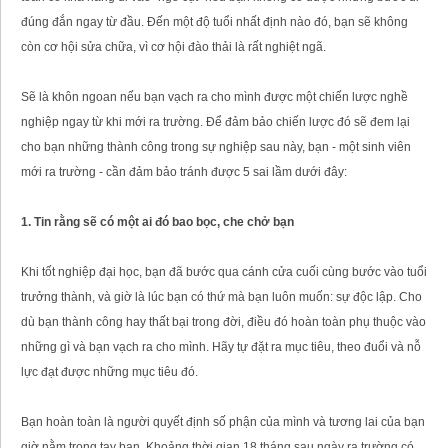
đúng đắn ngay từ đầu. Đến một độ tuổi nhất định nào đó, bạn sẽ không
còn cơ hội sửa chữa, vì cơ hội đào thải là rất nghiệt ngã.
Sẽ là khôn ngoan nếu bạn vạch ra cho mình được một chiến lược nghề
nghiệp ngay từ khi mới ra trường. Để đảm bảo chiến lược đó sẽ đem lại
cho bạn những thành công trong sự nghiệp sau này, bạn - một sinh viên
mới ra trường - cần đảm bảo tránh được 5 sai lầm dưới đây:
1. Tin rằng sẽ có một ai đó bao bọc, che chở bạn
Khi tốt nghiệp đại học, bạn đã bước qua cánh cửa cuối cùng bước vào tuổi
trưởng thành, và giờ là lúc bạn có thứ mà bạn luôn muốn: sự độc lập. Cho
dù bạn thành công hay thất bại trong đời, điều đó hoàn toàn phụ thuộc vào
những gì và bạn vạch ra cho mình. Hãy tự đặt ra mục tiêu, theo đuổi và nỗ
lực đạt được những mục tiêu đó.
Bạn hoàn toàn là người quyết định số phận của mình và tương lai của bạn
giờ nằm trong tay bạn. Khoảng thời gian 18 tháng sau ngày ra trường có