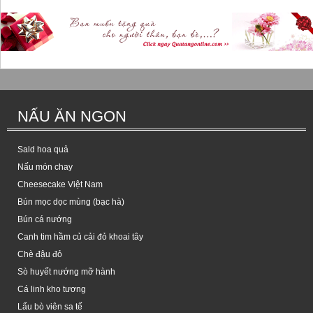
NẤU ĂN NGON
Sald hoa quả
Nấu món chay
Cheesecake Việt Nam
Bún mọc dọc mùng (bạc hà)
Bún cá nướng
Canh tim hầm củ cải đỏ khoai tây
Chè đậu đỏ
Sò huyết nướng mỡ hành
Cá linh kho tương
Lẩu bò viên sa tế