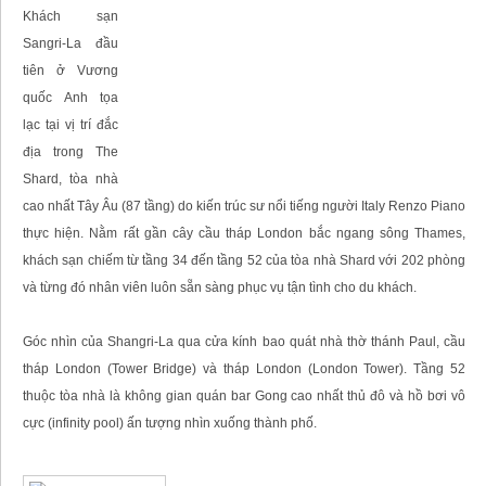
Khách sạn
Sangri-La đầu
tiên ở Vương
quốc Anh tọa
lạc tại vị trí đắc
địa trong The
Shard, tòa nhà
cao nhất Tây Âu (87 tầng) do kiến trúc sư nổi tiếng người Italy Renzo Piano
thực hiện. Nằm rất gần cây cầu tháp London bắc ngang sông Thames,
khách sạn chiếm từ tầng 34 đến tầng 52 của tòa nhà Shard với 202 phòng
và từng đó nhân viên luôn sẵn sàng phục vụ tận tình cho du khách.
Góc nhìn của Shangri-La qua cửa kính bao quát nhà thờ thánh Paul, cầu
tháp London (Tower Bridge) và tháp London (London Tower). Tầng 52
thuộc tòa nhà là không gian quán bar Gong cao nhất thủ đô và hồ bơi vô
cực (infinity pool) ấn tượng nhìn xuống thành phố.