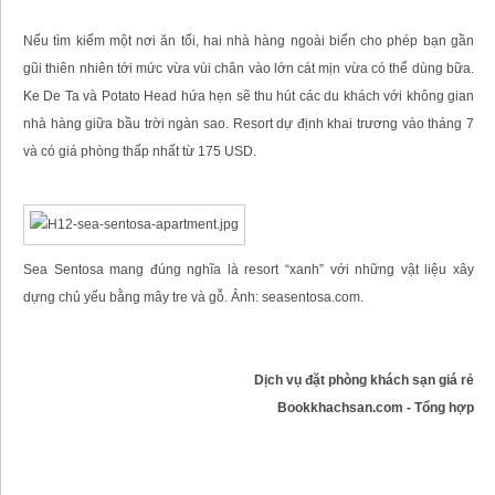
Nếu tìm kiếm một nơi ăn tối, hai nhà hàng ngoài biển cho phép bạn gần
gũi thiên nhiên tới mức vừa vùi chân vào lớn cát mịn vừa có thể dùng bữa.
Ke De Ta và Potato Head hứa hẹn sẽ thu hút các du khách với không gian
nhà hàng giữa bầu trời ngàn sao. Resort dự định khai trương vào tháng 7
và có giá phòng thấp nhất từ 175 USD.
Sea Sentosa mang đúng nghĩa là resort “xanh” với những vật liệu xây
dựng chủ yếu bằng mây tre và gỗ. Ảnh: seasentosa.com.
Dịch vụ đặt phòng khách sạn giá rẻ
Bookkhachsan.com - Tổng hợp