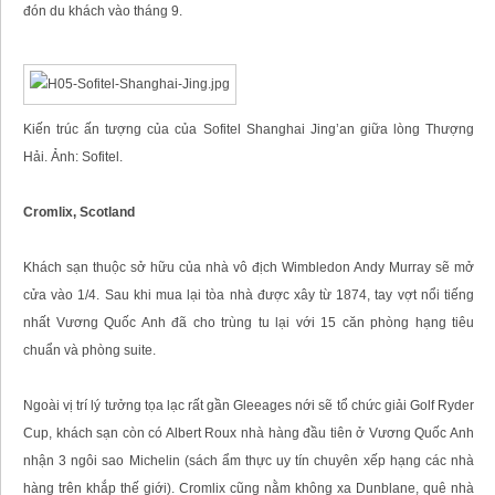
đón du khách vào tháng 9.
Kiến trúc ấn tượng của của Sofitel Shanghai Jing’an giữa lòng Thượng
Hải. Ảnh: Sofitel.
Cromlix, Scotland
Khách sạn thuộc sở hữu của nhà vô địch Wimbledon Andy Murray sẽ mở
cửa vào 1/4. Sau khi mua lại tòa nhà được xây từ 1874, tay vợt nổi tiếng
nhất Vương Quốc Anh đã cho trùng tu lại với 15 căn phòng hạng tiêu
chuẩn và phòng suite.
Ngoài vị trí lý tưởng tọa lạc rất gần Gleeages nới sẽ tổ chức giải Golf Ryder
Cup, khách sạn còn có Albert Roux nhà hàng đầu tiên ở Vương Quốc Anh
nhận 3 ngôi sao Michelin (sách ẩm thực uy tín chuyên xếp hạng các nhà
hàng trên khắp thế giới). Cromlix cũng nằm không xa Dunblane, quê nhà