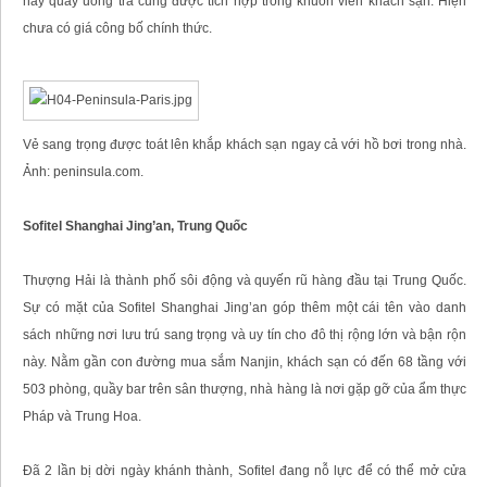
hay quầy uống trà cũng được tích hợp trong khuôn viên khách sạn. Hiện
chưa có giá công bố chính thức.
Vẻ sang trọng được toát lên khắp khách sạn ngay cả với hồ bơi trong nhà.
Ảnh: peninsula.com.
Sofitel Shanghai Jing’an, Trung Quốc
Thượng Hải là thành phố sôi động và quyến rũ hàng đầu tại Trung Quốc.
Sự có mặt của Sofitel Shanghai Jing’an góp thêm một cái tên vào danh
sách những nơi lưu trú sang trọng và uy tín cho đô thị rộng lớn và bận rộn
này. Nằm gần con đường mua sắm Nanjin, khách sạn có đến 68 tầng với
503 phòng, quầy bar trên sân thượng, nhà hàng là nơi gặp gỡ của ẩm thực
Pháp và Trung Hoa.
Đã 2 lần bị dời ngày khánh thành, Sofitel đang nỗ lực để có thể mở cửa