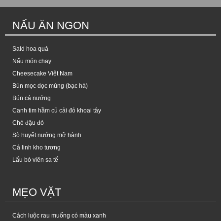
NẤU ĂN NGON
Sald hoa quả
Nấu món chay
Cheesecake Việt Nam
Bún mọc dọc mùng (bạc hà)
Bún cá nướng
Canh tim hầm củ cải đỏ khoai tây
Chè đậu đỏ
Sò huyết nướng mỡ hành
Cá linh kho tương
Lẩu bò viên sa tế
MẸO VẶT
Cách luộc rau muống có màu xanh