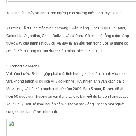
Yasmine tìm thấy sự tự do trên những con đường mới. Ảnh: myasmine.
Yasmine đã du lịch một mình từ tháng 5 đến tháng 11/2013 qua Ecuador,
Colombia, Argentina, Chile, Bolivia, và cả Peru. Cô chia sẻ rằng cuộc sống
trước đây của mình rất quy củ, và đây là lần đầu tiên trong đời Yasmine có
cơ hội để thả lỏng và làm được điều mình thích là đi du lịch.
5. Robert Schrader
Vài năm trước, Robert gặp phải một tình huống khó khăn là anh vừa muốn
vừa không muốn đi du lịch vì lý do kinh tế. Tuy nhiên anh vẫn xách ba lô
lên đường và bắt đầu hành trình từ năm 2009. Sau 5 năm, Robert đã đi
hơn 50 quốc gia, thường xuyên đăng tải các bài viết du ký trên trangLeave
Your Daily Hell để khơi nguồn cảm hứng và tạo động lực cho mọi người
cũng có thể làm được như anh.