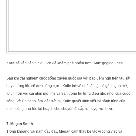
Katie sẽ vẫn tiếp tục du lịch để khám phá nhiều hơn. Ảnh: gogirlguides.
Sau khi trải nghiệm cuộc sống xuyên quốc gia với bao đêm ngủ trên tàu sắt
hay những lần cô đơn cùng cực... Katie trở về nhà là một cô gái mạnh mẽ,
tự tin hơn với cái nhìn mới mẻ và trân trọng tới từng điều nhỏ nhoi của cuộc
sống. Về Chicago làm việc trở lại, Katie quyết định viết lại hành trình của
mình cũng như lên kế hoạch cho chuyến đi sắp tới tuyệt vời hơn.
7. Megan Smith
Trong khoảng vài năm gầy đây, Megan cảm thấy bế tắc vì công việc và