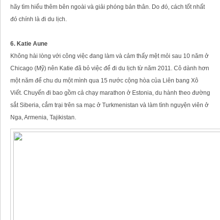
hãy tìm hiểu thêm bên ngoài và giải phóng bản thân. Do đó, cách tốt nhất
đó chính là đi du lịch.
6. Katie Aune
Không hài lòng với công việc đang làm và cảm thấy mệt mỏi sau 10 năm ở
Chicago (Mỹ) nên Katie đã bỏ việc để đi du lịch từ năm 2011. Cô dành hơn
một năm để chu du một mình qua 15 nước cộng hòa của Liên bang Xô
Viết. Chuyến đi bao gồm cả chạy marathon ở Estonia, du hành theo đường
sắt Siberia, cắm trại trên sa mạc ở Turkmenistan và làm tình nguyện viên ở
Nga, Armenia, Tajikistan.