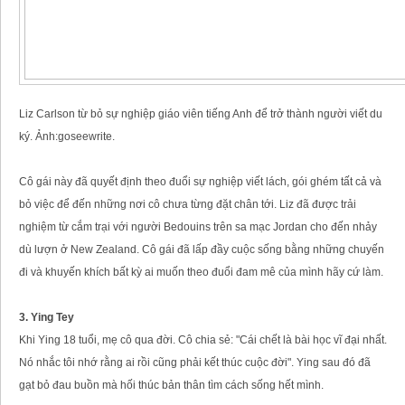
Liz Carlson từ bỏ sự nghiệp giáo viên tiếng Anh để trở thành người viết du
ký. Ảnh:goseewrite.
Cô gái này đã quyết định theo đuổi sự nghiệp viết lách, gói ghém tất cả và
bỏ việc để đến những nơi cô chưa từng đặt chân tới. Liz đã được trải
nghiệm từ cắm trại với người Bedouins trên sa mạc Jordan cho đến nhảy
dù lượn ở New Zealand. Cô gái đã lấp đầy cuộc sống bằng những chuyến
đi và khuyến khích bất kỳ ai muốn theo đuổi đam mê của mình hãy cứ làm.
3. Ying Tey
Khi Ying 18 tuổi, mẹ cô qua đời. Cô chia sẻ: "Cái chết là bài học vĩ đại nhất.
Nó nhắc tôi nhớ rằng ai rồi cũng phải kết thúc cuộc đời". Ying sau đó đã
gạt bỏ đau buồn mà hối thúc bản thân tìm cách sống hết mình.