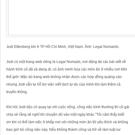
Jodi Ettenberg khi ở TP Hồ Chí Minh, Việt Nam. Ảnh: Legal Nomards.
Jodi có một trang web riêng là Legal Nomads, nơi đăng tải các bài viết về
hành trình cô đã và đang đi, có ảnh minh họa các món ăn ở nhiều nơi trên
thế giới. Mặc dù trang web không nhận được các hợp đồng quảng cáo
nhưng Jodi vẫn tự hỗ trợ việc viết lách tự do của mình khi làm thêm cả
truyền thông.
Khi hỏi Jodi liệu có quay lại với cuộc sống, công việc bình thường thì cô gái
chia sẻ rằng sẽ nghĩ tới chuyện đó vào một ngày khác."Tôi cảm thấy biết
ơn khi có thể làm việc ở khắp nơi với những món ăn tôi yêu thích và không
bao giờ bỏ công việc này. Nếu không thành công và trở về làm luật sư