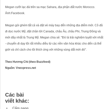
Megan cưỡi lạc đà trên sa mạc Sahara, địa phận đất nước Morocco.
Ảnh:Facebook.
Megan gói ghém tất cả và đặt vé máy bay đến những địa điểm mới. Cô đã
đi dọc nước Mỹ, đặt chân tới Canada, châu Âu, châu Phi, Trung Đông và
mới đây nhất là Trung Mỹ. Megan chia sẻ: "Đó là trải nghiệm tuyệt vời nhất
- chuyến đi dạy tôi rất nhiều điều từ các nền văn hóa khác cho đến cả thế
giới và chỉ cách cho tôi thích ứng với những vùng đất mới đó".
Theo Hương Chi (theo Buzzfeed)
Nguồn: Vnexpress.net
Các bài
viết khác:
Cẩm nang