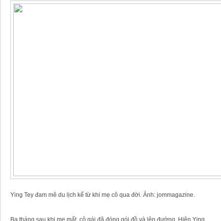
Ying Tey đam mê du lịch kể từ khi mẹ cô qua đời. Ảnh: jommagazine.
Ba tháng sau khi mẹ mất, cô gái đã đóng gói đồ và lên đường. Hiện Ying