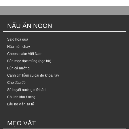
NẤU ĂN NGON
Sald hoa quả
Nấu món chay
Cheesecake Việt Nam
Bún mọc dọc mùng (bạc hà)
Bún cá nướng
Canh tim hầm củ cải đỏ khoai tây
Chè đậu đỏ
Sò huyết nướng mỡ hành
Cá linh kho tương
Lẩu bò viên sa tế
MẸO VẶT