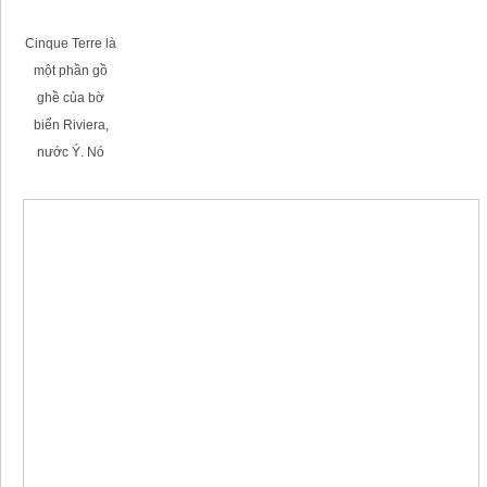
Cinque Terre là
một phần gồ
ghề của bờ
biển Riviera,
nước Ý. Nó