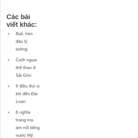
Các bài
viết khác:
Bali, hòn
đảo lý
tưởng
Cưỡi ngựa
thể thao ở
Sài Gòn
9 điều thú vị
khi đến Đài
Loan
8 nghĩa
trang ma
ám nổi tiếng
nước Mỹ