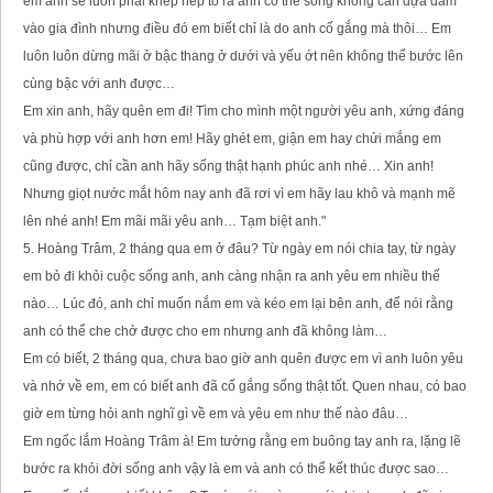
em anh sẽ luôn phải khép nép tỏ ra anh có thể sống không cần dựa dẫm
vào gia đình nhưng điều đó em biết chỉ là do anh cố gắng mà thôi… Em
luôn luôn dừng mãi ở bậc thang ở dưới và yếu ớt nên không thể bước lên
cùng bậc với anh được…
Em xin anh, hãy quên em đi! Tìm cho mình một người yêu anh, xứng đáng
và phù hợp với anh hơn em! Hãy ghét em, giận em hay chửi mắng em
cũng được, chỉ cần anh hãy sống thật hạnh phúc anh nhé… Xin anh!
Nhưng giọt nước mắt hôm nay anh đã rơi vì em hãy lau khô và mạnh mẽ
lên nhé anh! Em mãi mãi yêu anh… Tạm biệt anh."
5. Hoàng Trâm, 2 tháng qua em ở đâu? Từ ngày em nói chia tay, từ ngày
em bỏ đi khỏi cuộc sống anh, anh càng nhận ra anh yêu em nhiều thế
nào… Lúc đó, anh chỉ muốn nắm em và kéo em lại bên anh, để nói rằng
anh có thể che chở được cho em nhưng anh đã không làm…
Em có biết, 2 tháng qua, chưa bao giờ anh quên được em vì anh luôn yêu
và nhớ về em, em có biết anh đã cố gắng sống thật tốt. Quen nhau, có bao
giờ em từng hỏi anh nghĩ gì về em và yêu em như thế nào đâu…
Em ngốc lắm Hoàng Trâm à! Em tưởng rằng em buông tay anh ra, lặng lẽ
bước ra khỏi đời sống anh vậy là em và anh có thể kết thúc được sao…