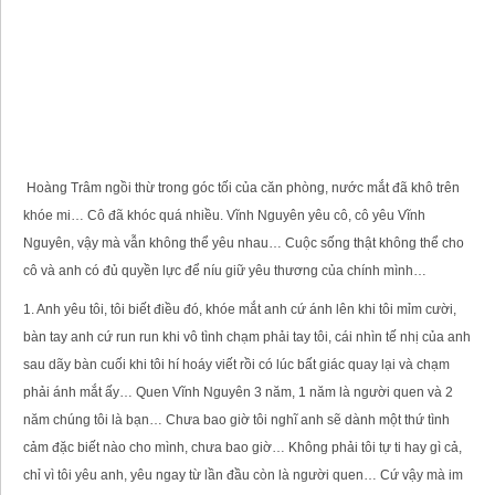
Hoàng Trâm ngồi thừ trong góc tối của căn phòng, nước mắt đã khô trên
khóe mi… Cô đã khóc quá nhiều. Vĩnh Nguyên yêu cô, cô yêu Vĩnh
Nguyên, vậy mà vẫn không thể yêu nhau… Cuộc sống thật không thể cho
cô và anh có đủ quyền lực để níu giữ yêu thương của chính mình…
1. Anh yêu tôi, tôi biết điều đó, khóe mắt anh cứ ánh lên khi tôi mỉm cười,
bàn tay anh cứ run run khi vô tình chạm phải tay tôi, cái nhìn tế nhị của anh
sau dãy bàn cuối khi tôi hí hoáy viết rồi có lúc bất giác quay lại và chạm
phải ánh mắt ấy… Quen Vĩnh Nguyên 3 năm, 1 năm là người quen và 2
năm chúng tôi là bạn… Chưa bao giờ tôi nghĩ anh sẽ dành một thứ tình
cảm đặc biết nào cho mình, chưa bao giờ… Không phải tôi tự ti hay gì cả,
chỉ vì tôi yêu anh, yêu ngay từ lần đầu còn là người quen… Cứ vậy mà im