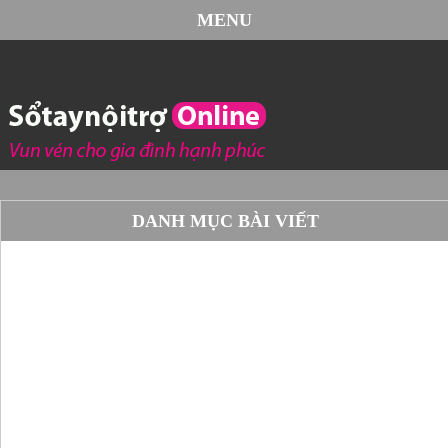
MENU
DANH MỤC BÀI VIẾT