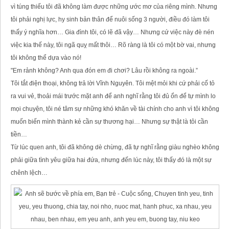
vì túng thiếu tôi đã không làm được những ước mơ của riêng mình. Nhưng
tôi phải nghị lực, hy sinh bản thân để nuôi sống 3 người, điều đó làm tôi
thấy ý nghĩa hơn… Gia đình tôi, có lẽ đã vậy… Nhưng cứ việc này đè nén
việc kia thế này, tôi ngã quỵ mất thôi… Rõ ràng là tôi có một bờ vai, nhưng
tôi không thể dựa vào nó!
"Em rảnh không? Anh qua đón em đi chơi? Lâu rồi không ra ngoài.”
Tôi tắt điện thoại, không trả lời Vĩnh Nguyên. Tôi mệt mỏi khi cứ phải cố tỏ
ra vui vẻ, thoải mái trước mặt anh để anh nghĩ rằng tôi đủ ổn để tự mình lo
mọi chuyện, tôi né tâm sự những khó khăn về tài chính cho anh vì tôi không
muốn biến mình thành kẻ cần sự thương hại… Nhưng sự thật là tôi cần
tiền…
Từ lúc quen anh, tôi đã không dè chừng, đã tự nghĩ rằng giàu nghèo không
phải giữa tình yêu giữa hai đứa, nhưng đến lúc này, tôi thấy đó là một sự
chênh lệch…