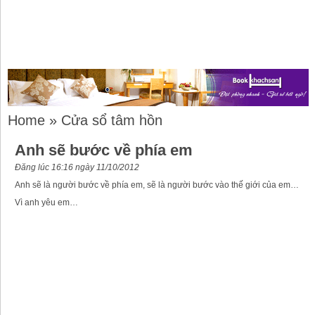
Home
»
Cửa sổ tâm hồn
Anh sẽ bước về phía em
Đăng lúc 16:16 ngày 11/10/2012
Anh sẽ là người bước về phía em, sẽ là người bước vào thế giới của em…
Vì anh yêu em…