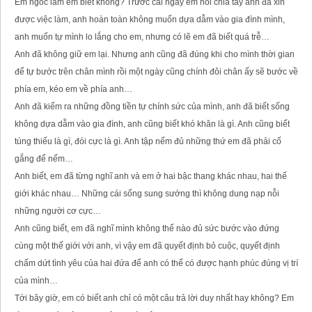
Em ngốc lắm em biết không? Trước cái ngày em nói chia tay anh đã xin
được việc làm, anh hoàn toàn không muốn dựa dẫm vào gia đình mình,
anh muốn tự mình lo lắng cho em, nhưng có lẽ em đã biết quá trễ…
Anh đã không giữ em lại. Nhưng anh cũng đã đúng khi cho mình thời gian
để tự bước trên chân mình rồi một ngày cũng chính đôi chân ấy sẽ bước về
phía em, kéo em về phía anh…
Anh đã kiếm ra những đồng tiền tự chính sức của mình, anh đã biết sống
không dựa dẫm vào gia đình, anh cũng biết khó khăn là gì. Anh cũng biết
túng thiếu là gì, đói cực là gì. Anh tập nếm đủ những thứ em đã phải cố
gắng để nếm…
Anh biết, em đã từng nghĩ anh và em ở hai bậc thang khác nhau, hai thế
giới khác nhau… Những cái sống sung sướng thì không dung nạp nỗi
những người cơ cực…
Anh cũng biết, em đã nghĩ mình không thể nào đủ sức bước vào đứng
cùng một thế giới với anh, vì vậy em đã quyết định bỏ cuộc, quyết định
chấm dứt tình yêu của hai đứa để anh có thể có được hạnh phúc đúng vị trí
của mình…
Tới bây giờ, em có biết anh chỉ có một câu trả lời duy nhất hay không? Em