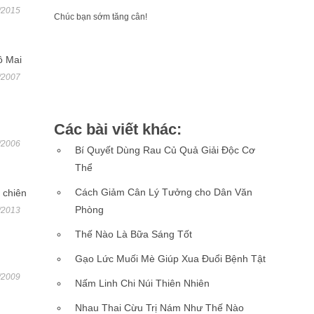
/2015
Chúc bạn sớm tăng cân!
 Mai
/2007
Các bài viết khác:
/2006
Bí Quyết Dùng Rau Củ Quả Giải Độc Cơ
Thể
Cách Giảm Cân Lý Tưởng cho Dân Văn
 chiên
Phòng
/2013
Thế Nào Là Bữa Sáng Tốt
Gạo Lức Muối Mè Giúp Xua Đuổi Bệnh Tật
/2009
Nấm Linh Chi Núi Thiên Nhiên
Nhau Thai Cừu Trị Nám Như Thế Nào