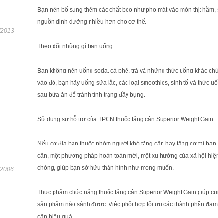
Bạn nên bổ sung thêm các chất béo như pho mát vào món thịt hầm, 
nguồn dinh dưỡng nhiều hơn cho cơ thể.
/2013
Theo dõi những gì bạn uống
Bạn không nên uống soda, cà phê, trà và những thức uống khác chứa 
vào đó, bạn hãy uống sữa lắc, các loại smoothies, sinh tố và thức u
sau bữa ăn để tránh tình trạng đầy bụng.
Sử dụng sự hỗ trợ của TPCN thuốc tăng cân Superior Weight Gain
Nếu cơ địa bạn thuộc nhóm người khó tăng cân hay tăng cơ thì bạn
cân, một phương pháp hoàn toàn mới, một xu hướng của xã hội hiện
chóng, giúp bạn sở hữu thân hình như mong muốn.
/2006
Thực phẩm chức năng thuốc tăng cân Superior Weight Gain giúp cun
sản phẩm nào sánh được. Việc phối hợp tối ưu các thành phần đạm,
cân hiệu quả.