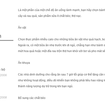
Là một phần của một chế độ ăn uống lành mạnh, bạn hãy chọn bánh m
cây và rau quả, sản phẩm sữa ít chất béo; thịt nạc.
Ăn vặt
m
Chọn thực phẩm nhiều calo cho những bữa ăn vặt như quả hạch, bơ
Ngoài ra, có một bữa ăn nhẹ trước khi đi ngủ, chẳng hạn như bán
mứt hoa quả hoặc một đĩa rau trộn thịt hun khói với bơ và pho mát 
Ăn khuya
 bộ
Các nhà dinh dưỡng cho rằng ăn sau 7 giờ tối giúp cơ thể tăng câ
/2006
như không hoạt động, điều đó khiến bạn không phải tiêu hao năng
thành năng lượng dự trữ trong khi bạn ngủ.
/2008
Bổ sung các chất béo