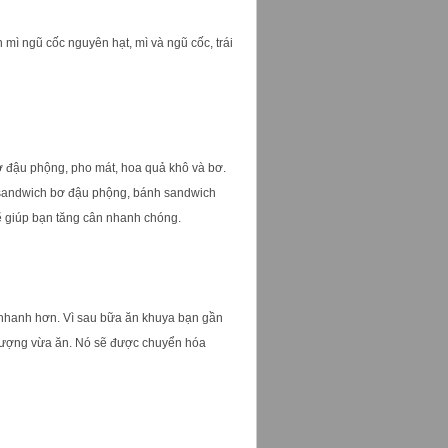
ì ngũ cốc nguyên hạt, mì và ngũ cốc, trái
 đậu phộng, pho mát, hoa quả khô và bơ.
h sandwich bơ đậu phộng, bánh sandwich
sẽ giúp bạn tăng cân nhanh chóng.
n nhanh hơn. Vì sau bữa ăn khuya bạn gần
 lượng vừa ăn. Nó sẽ được chuyển hóa