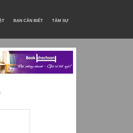
ẶT
BẠN CẦN BIẾT
TÂM SỰ
c