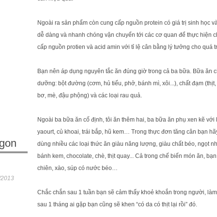
Ngoài ra sản phẩm còn cung cấp nguồn protein có giá trị sinh học và
dễ dàng và nhanh chóng vận chuyển tới các cơ quan để thực hiện c
cấp nguồn protien và acid amin với tỉ lệ cân bằng lý tưởng cho quá t
Bạn nên áp dụng nguyên tắc ăn đúng giờ trong cả ba bữa. Bữa ăn c
dưỡng: bột đường (cơm, hủ tiếu, phở, bánh mì, xôi...), chất đạm (thịt
bơ, mè, đậu phộng) và các loại rau quả.
Ngoài ba bữa ăn cố định, tôi ăn thêm hai, ba bữa ăn phụ xen kẽ với 
yaourt, củ khoai, trái bắp, hũ kem… Trong thực đơn tăng cân bạn h
gon
dùng nhiều các loại thức ăn giàu năng lượng, giàu chất béo, ngọt n
bánh kem, chocolate, chè, thịt quay... Cả trong chế biến món ăn, 
chiên, xào, súp có nước béo…
/2013
Chắc chắn sau 1 tuần bạn sẽ cảm thấy khoẻ khoắn trong người, làm
sau 1 tháng ai gặp bạn cũng sẽ khen “có da có thịt lại rồi” đó.