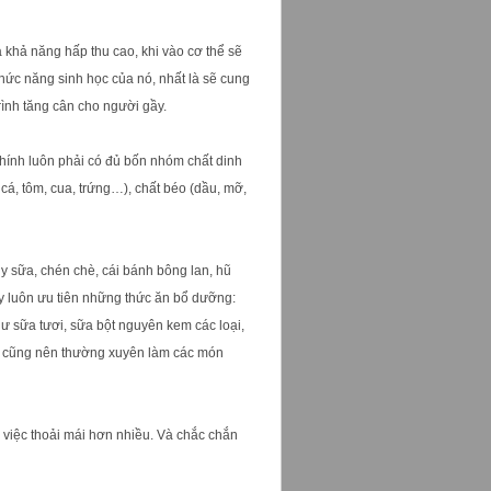
 khả năng hấp thu cao, khi vào cơ thể sẽ
hức năng sinh học của nó, nhất là sẽ cung
rình tăng cân cho người gầy.
hính luôn phải có đủ bốn nhóm chất dinh
, cá, tôm, cua, trứng…), chất béo (dầu, mỡ,
ly sữa, chén chè, cái bánh bông lan, hũ
ãy luôn ưu tiên những thức ăn bổ dưỡng:
hư sữa tươi, sữa bột nguyên kem các loại,
bạn cũng nên thường xuyên làm các món
 việc thoải mái hơn nhiều. Và chắc chắn