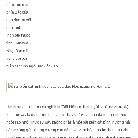
nằm trên mũi
phía Bắc của
hòn đảo xa xôi
hẻo lánh
Iriomote thuộc
tỉnh Okinawa,
Nhật Bản nổi
tiếng với bãi
biển cát hình ngôi sao độc đáo.
Hoshizuna no Hama có nghĩa là "Bãi biển cát hình ngôi sao", nó được đặt
tên như vậy là do những hạt cát tìm thấy ở đây có hình dạng như những
ngôi sao nhỏ. Thực sự đây không phải là một bãi biển cát bình thường mà
có sự đóng góp khung xương của động vật đơn bào nhỏ bé, hầu như chỉ
vừa 1mm mà được gọi là Baclogypsina sphaerulata, loài sinh vật này sống