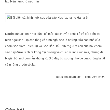
tảo biển làm chỗ neo mình.
Người dân địa phương cũng có một câu chuyện khác kể về bãi biển cát
hình ngôi sao. Họ cho rằng vỏ hình ngôi sao là những đứa con nhỏ của
chòm sao Nam Thiên Tự và Sao Bắc Đẩu. Những đứa con của hai chòm
sao này được sinh ra trong đại dương và chỉ có ở tỉnh Okinawa, nhưng đã
bị giết bởi một con rắn khổng lồ. Giờ đây bộ xương nhỏ bé của chúng là tất
cả những gì còn sót lại.
Bookkhachsan.com - Theo
2travel.vn