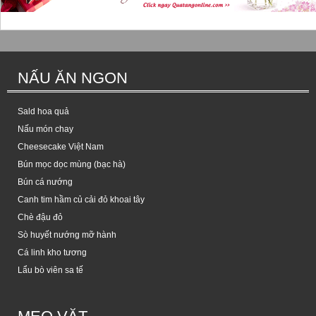
NẤU ĂN NGON
Sald hoa quả
Nấu món chay
Cheesecake Việt Nam
Bún mọc dọc mùng (bạc hà)
Bún cá nướng
Canh tim hầm củ cải đỏ khoai tây
Chè đậu đỏ
Sò huyết nướng mỡ hành
Cá linh kho tương
Lẩu bò viên sa tế