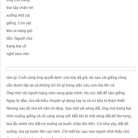
trại sảy chân rơi
xuống một cái
giếng. Con vật
kêu la hàng giờ
liền. Người chủ
trang trại cố
nghĩ xem nên
làm gì. Cuối cùng ông quyết định: con lừa đã già, dù sao cái giếng cũng
cần được lấp lại và không ích lợi gì trong việc cứu con lừa lên cả.
Ông nhờ vài nguời hàng xóm sang giúp mình. Họ xúc đất đổ vào giếng.
Ngay từ đầu, lừa đã hiểu chuyện gì đang xảy ra và nó kêu la thảm thiết.
Nhưng sau đó lừa trở nên im lặng. Sau một vài xẻng đất, ông chủ trang trại
nhìn xuống giếng và vô cùng sửng sốt. Mỗi khi bị một xẻng đất đổ lên lưng,
lừa lắc mình cho đất rơi xuống và bước chân lên trên. Cứ như vậy, đất đổ
xuống, lừa lại bước lên cao hơn. Chỉ một lúc sau mọi người nhìn thấy chú