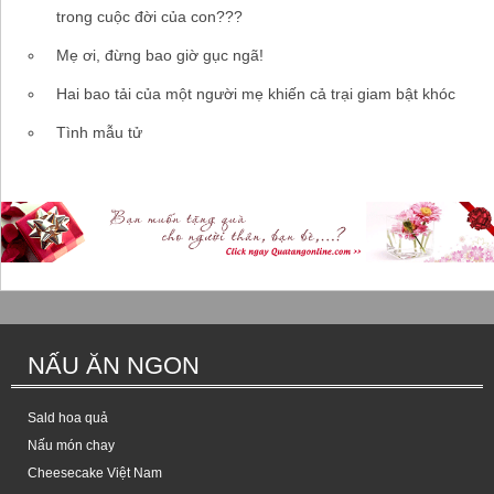
trong cuộc đời của con???
Mẹ ơi, đừng bao giờ gục ngã!
Hai bao tải của một người mẹ khiến cả trại giam bật khóc
Tình mẫu tử
NẤU ĂN NGON
Sald hoa quả
Nấu món chay
Cheesecake Việt Nam