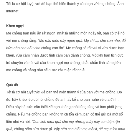
Tết là cơ hội tuyệt vời để bạn thể hiện thành ý của bạn với mẹ chồng. Ảnh:
internet
Khen ngợi
Mẹ chồng bạn nấu ăn rất ngon, nhất là những món ngày tết, bạn có thể nói
với mẹ chồng rằng:
“Mẹ nấu món này ngon quá. Mẹ chỉ lại cho con nhé, để
bữa nào con nấu cho chồng con ăn”.
Mẹ chồng sẽ rất vui vì vừa được bạn
khen, vừa cảm nhận được tình cảm bạn dành chồng. Một khi bạn tích cực
trò chuyện và nói vài câu khen ngợi mẹ chồng, chắc chắn tình cảm giữa
mẹ chồng và nàng dâu sẽ được cải thiện rất nhiều.
Quà tết
Tết là cơ hội tuyệt vời để bạn thể hiện thành ý của bạn với mẹ chồng. Do
đó, hãy khéo léo dò hỏi chồng để anh ấy kể cho bạn nghe về gia đình.
Điều này hết sức cần thiết để bạn không phải lúng túng và làm phật ý mẹ
chồng. Nếu mẹ chồng bạn không thích tốn kém, bạn có thể gửi bà một số
tiền nhỏ và nói:
“Con tính mua quà cho mẹ nhưng mấy nay con bận rộn
quá, chẳng sắm sửa được gì. Vậy nên con biếu mẹ một ít, để mẹ thích mua