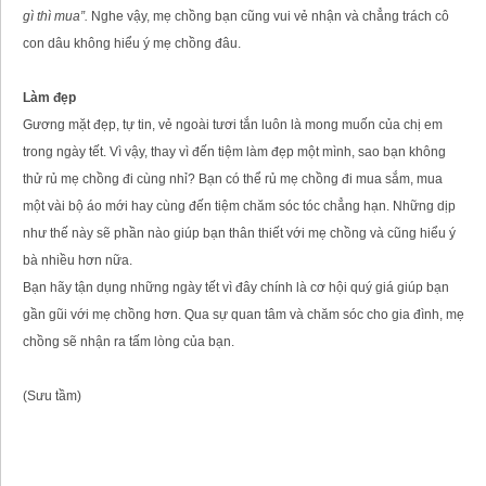
gì thì mua”.
Nghe vậy, mẹ chồng bạn cũng vui vẻ nhận và chẳng trách cô
con dâu không hiểu ý mẹ chồng đâu.
Làm đẹp
Gương mặt đẹp, tự tin, vẻ ngoài tươi tắn luôn là mong muốn của chị em
trong ngày tết. Vì vậy, thay vì đến tiệm làm đẹp một mình, sao bạn không
thử rủ mẹ chồng đi cùng nhỉ? Bạn có thể rủ mẹ chồng đi mua sắm, mua
một vài bộ áo mới hay cùng đến tiệm chăm sóc tóc chẳng hạn. Những dịp
như thế này sẽ phần nào giúp bạn thân thiết với mẹ chồng và cũng hiểu ý
bà nhiều hơn nữa.
Bạn hãy tận dụng những ngày tết vì đây chính là cơ hội quý giá giúp bạn
gần gũi với mẹ chồng hơn. Qua sự quan tâm và chăm sóc cho gia đình, mẹ
chồng sẽ nhận ra tấm lòng của bạn.
(Sưu tầm)