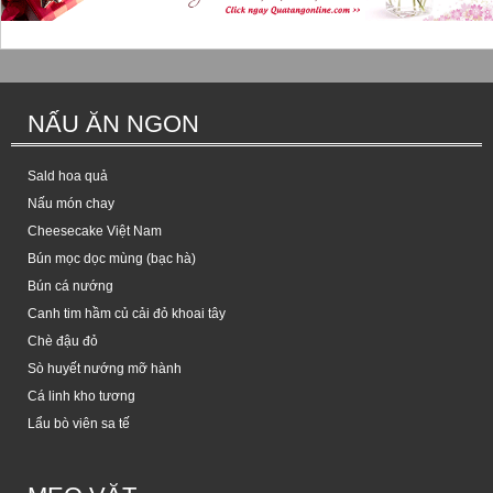
NẤU ĂN NGON
Sald hoa quả
Nấu món chay
Cheesecake Việt Nam
Bún mọc dọc mùng (bạc hà)
Bún cá nướng
Canh tim hầm củ cải đỏ khoai tây
Chè đậu đỏ
Sò huyết nướng mỡ hành
Cá linh kho tương
Lẩu bò viên sa tế