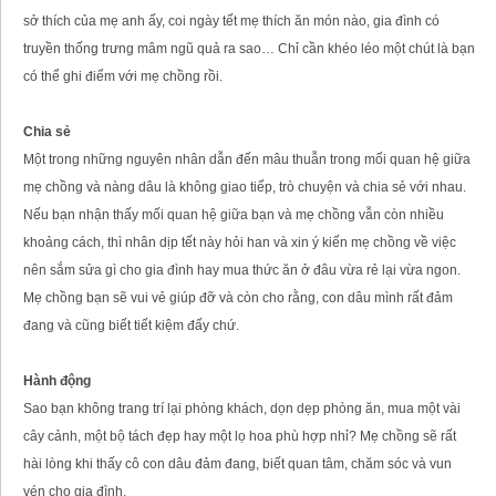
sở thích của mẹ anh ấy, coi ngày tết mẹ thích ăn món nào, gia đình có
truyền thống trưng mâm ngũ quả ra sao… Chỉ cần khéo léo một chút là bạn
có thể ghi điểm với mẹ chồng rồi.
Chia sẻ
Một trong những nguyên nhân dẫn đến mâu thuẫn trong mối quan hệ giữa
mẹ chồng và nàng dâu là không giao tiếp, trò chuyện và chia sẻ với nhau.
Nếu bạn nhận thấy mối quan hệ giữa bạn và mẹ chồng vẫn còn nhiều
khoảng cách, thì nhân dịp tết này hỏi han và xin ý kiến mẹ chồng về việc
nên sắm sửa gì cho gia đình hay mua thức ăn ở đâu vừa rẻ lại vừa ngon.
Mẹ chồng bạn sẽ vui vẻ giúp đỡ và còn cho rằng, con dâu mình rất đảm
đang và cũng biết tiết kiệm đấy chứ.
Hành động
Sao bạn không trang trí lại phòng khách, dọn dẹp phòng ăn, mua một vài
cây cảnh, một bộ tách đẹp hay một lọ hoa phù hợp nhỉ? Mẹ chồng sẽ rất
hài lòng khi thấy cô con dâu đảm đang, biết quan tâm, chăm sóc và vun
vén cho gia đình.