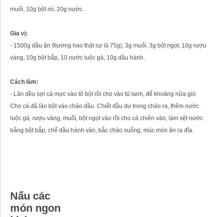
muối, 10g bột mì, 20g nước.
Gia vị:
- 1500g dầu ăn 9lương hao thật sự là 75g), 3g muối, 3g bột ngọt, 10g rượu
vàng, 10g bột bắp, 10 nước luộc gà, 10g dầu hành.
Cách làm:
- Lăn dều sợi cá mực vào tô bột rồi cho vào tủ lanh, để khoảng nữa giò.
Cho cá đã lăn bột vào chảo dầu. Chiết dầu dư trong chảo ra, thêm nước
luộc gà, rượu vàng, muối, bột ngọt vào rồi cho cá chiên vào, làm sệt nước
bằng bột bắp, chế dầu hành vào, bắc chảo xuống, múc món ăn ra đĩa.
Nấu các
món ngon