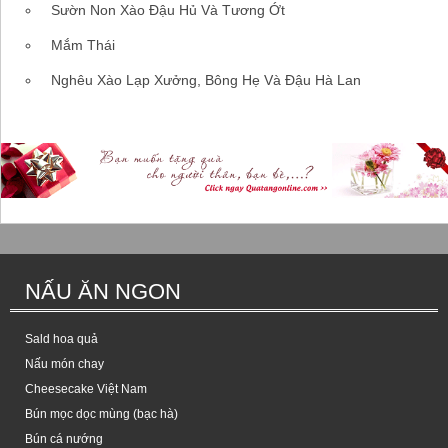
Sườn Non Xào Đậu Hủ Và Tương Ớt
Mắm Thái
Nghêu Xào Lạp Xưởng, Bông Hẹ Và Đậu Hà Lan
NẤU ĂN NGON
Sald hoa quả
Nấu món chay
Cheesecake Việt Nam
Bún mọc dọc mùng (bạc hà)
Bún cá nướng