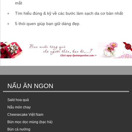
mắt
Tìm hiểu đúng & kỹ về các bước làm sạch da cơ bản nhất
5 thói quen giúp bạn giữ dáng đẹp.
NẤU ĂN NGON
Sald hoa quả
Nấu món chay
Cheesecake Việt Nam
Bún mọc dọc mùng (bạc hà)
Bún cá nướng