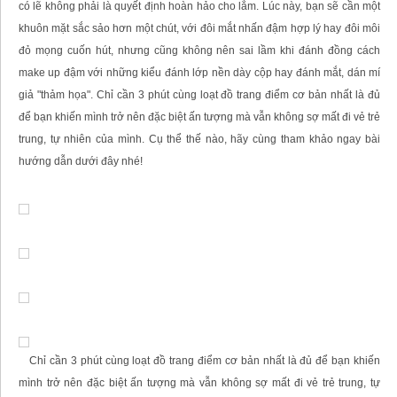
có lẽ không phải là quyết định hoàn hảo cho lắm. Lúc này, bạn sẽ cần một
khuôn mặt sắc sảo hơn một chút, với đôi mắt nhấn đậm hợp lý hay đôi môi
đỏ mọng cuốn hút, nhưng cũng không nên sai lầm khi đánh đồng cách
make up đậm với những kiểu đánh lớp nền dày cộp hay đánh mắt, dán mí
giả "thảm họa". Chỉ cần 3 phút cùng loạt đồ trang điểm cơ bản nhất là đủ
để bạn khiến mình trở nên đặc biệt ấn tượng mà vẫn không sợ mất đi vẻ trẻ
trung, tự nhiên của mình. Cụ thể thế nào, hãy cùng tham khảo ngay bài
hướng dẫn dưới đây nhé!
Chỉ cần 3 phút cùng loạt đồ trang điểm cơ bản nhất là đủ để bạn khiến
mình trở nên đặc biệt ấn tượng mà vẫn không sợ mất đi vẻ trẻ trung, tự