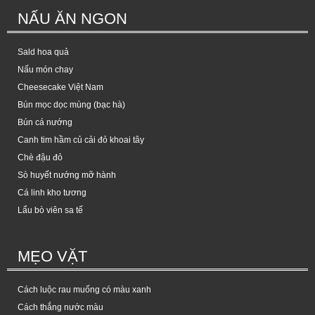
NẤU ĂN NGON
Sald hoa quả
Nấu món chay
Cheesecake Việt Nam
Bún mọc dọc mùng (bạc hà)
Bún cá nướng
Canh tim hầm củ cải đỏ khoai tây
Chè đậu đỏ
Sò huyết nướng mỡ hành
Cá linh kho tương
Lẩu bò viên sa tế
MẸO VẶT
Cách luộc rau muống có màu xanh
Cách thắng nước màu