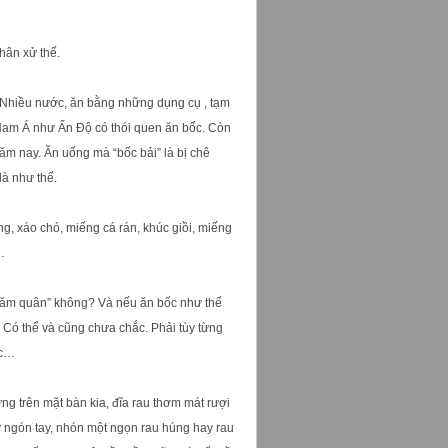
hân xử thế.
 Nhiều nước, ăn bằng những dụng cụ , tạm
 Nam Á như Ấn Độ có thói quen ăn bốc. Còn
năm nay. Ăn uống mà “bốc bải” là bị chê
à như thế.
g, xáo chó, miếng cá rán, khúc giồi, miếng
…
 năm quân” không? Và nếu ăn bốc như thế
? Có thể và cũng chưa chắc. Phải tùy từng
ục…
g trên mặt bàn kia, đĩa rau thơm mát rượi
y ngón tay, nhón một ngọn rau húng hay rau