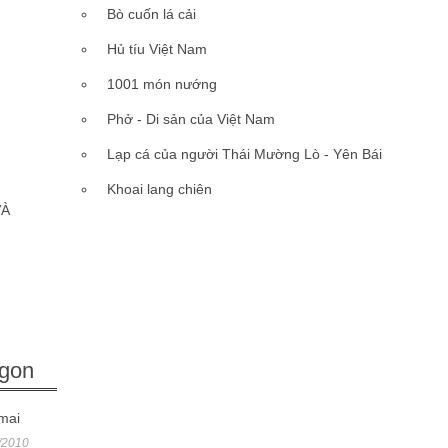
Bò cuốn lá cải
Hủ tíu Việt Nam
1001 món nướng
Phở - Di sản của Việt Nam
Lạp cá của người Thái Mường Lò - Yên Bái
Khoai lang chiên
VÀ
gon
mai
/2010