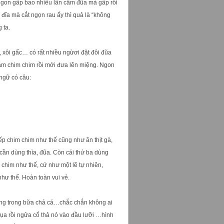
gon gấp bao nhiêu lần cầm đũa mà gấp rồi
đĩa mà cắt ngọn rau ấy thì quả là “không
 ta.
h, xôi gấc… có rất nhiều ngừơi đặt đôi đũa
ắm chim chim rồi mới đưa lên miệng. Ngon
ngữ có câu:
ếp chim chim như thế cũng như ăn thịt gà,
 cần dùng thìa, đũa. Còn cái thứ ba dùng
m chim như thế, cứ như một lẽ tự nhiên,
như thế. Hoàn toàn vui vẻ.
rang trong bữa chả cá…chắc chắn không ai
 lụa rồi ngửa cổ thả nó vào đầu lưỡi …hình