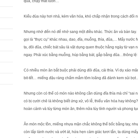
quá, chạy mất luôn…
Kiểu đùa này hơi nhả, kém văn hóa, khó chấp nhận trong cách đối n
Nhưng nhớ đến nó để nhớ sang một điều khác. Thức ăn và bàn tay.
gọi là “thực cụ” khác nhau, dao, đĩa, muỗng, thìa, đũa,… Mấy nước
ta, đôi đũa, chiếc bát sâu là vật dụng quen thuộc hằng ngày từ vạn 
ngay. Phải xúc bằng muỗng, húp bằng bát, gắp bằng đũa…thông lệ l
Có nhiều món ăn bắt buộc phải dùng đôi đũa, cái thìa. Ví dụ xáo măn
bit-tết… miếng đậu ráng chấm mắm tôm loãng đã đánh kem sủi bọt
Nhưng còn có thể có món nào không cần dùng đĩa thìa mà chỉ “sai
có bị cười chê là không biết ứng xử, vô lễ, thiếu văn hóa hay không
hoàn cảnh và tùy từng món ăn, thêm nữa tùy tính người và phong t
Ăn món mộc tồn, miếng nhựa mận chắc không thể bốc bằng tay, nhưn
còn lấp lánh nước và ướt át, hứa hẹn cảm giác tươi tắn, ta dùng mấ