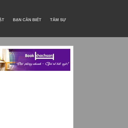
ẶT
BẠN CẦN BIẾT
TÂM SỰ