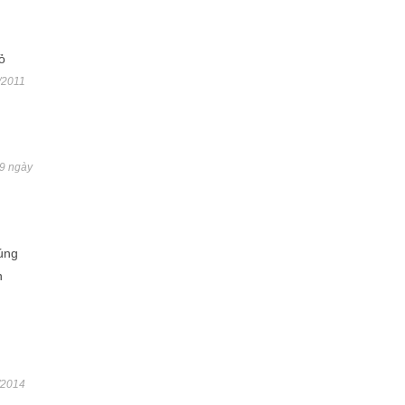
ỏ
/2011
59 ngày
úng
n
/2014