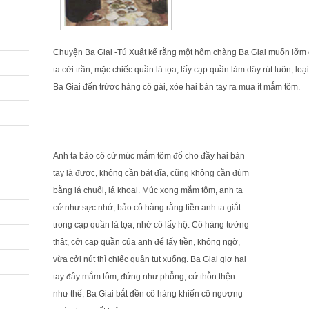
Chuyện Ba Giai -Tú Xuất kể rằng một hôm chàng Ba Giai muốn lỡm 
ta cởi trần, mặc chiếc quần lá tọa, lấy cạp quần làm dây rút luôn, 
Ba Giai đến trứơc hàng cô gái, xòe hai bàn tay ra mua ít mắm tôm.
Anh ta bảo cô cứ múc mắm tôm đổ cho đầy hai bàn
tay là được, không cần bát đĩa, cũng không cần đùm
bằng lá chuối, lá khoai. Múc xong mắm tôm, anh ta
cứ như sực nhớ, bảo cô hàng rằng tiền anh ta giắt
trong cạp quần lá tọa, nhờ cô lấy hộ. Cô hàng tưởng
thật, cởi cạp quần của anh để lấy tiền, không ngờ,
vừa cởi nút thì chiếc quần tụt xuống. Ba Giai giơ hai
tay đầy mắm tôm, đứng như phỗng, cứ thỗn thện
như thế, Ba Giai bắt đền cô hàng khiến cô ngượng