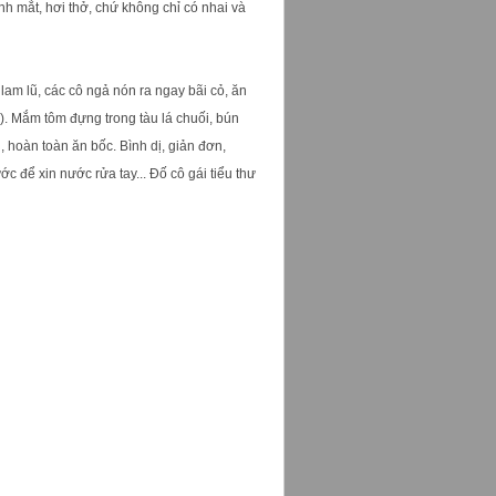
h mắt, hơi thở, chứ không chỉ có nhai và
lam lũ, các cô ngả nón ra ngay bãi cỏ, ăn
 Mắm tôm đựng trong tàu lá chuối, bún
hoàn toàn ăn bốc. Bình dị, giản đơn,
c để xin nước rửa tay... Đố cô gái tiểu thư