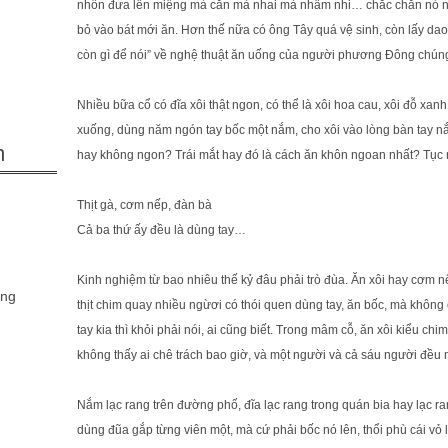
nhổn đưa lên miệng mà cắn mà nhai mà nhâm nhi… chắc chắn nó n
bỏ vào bát mới ăn. Hơn thế nữa có ông Tây quá vệ sinh, còn lấy dao 
còn gì để nói” về nghệ thuật ăn uống của người phương Đông chúng
Nhiều bữa cổ có đĩa xôi thật ngon, có thể là xôi hoa cau, xôi đỗ xan
xuống, dùng năm ngón tay bốc một nắm, cho xôi vào lòng bàn tay n
m
hay không ngon? Trái mắt hay đó là cách ăn khôn ngoan nhất? Tục 
Thịt gà, cơm nếp, đàn bà
Cả ba thứ ấy đều là dùng tay…
Kinh nghiệm từ bao nhiêu thế kỷ đâu phải trò đùa. Ăn xôi hay cơm n
ông
thịt chim quay nhiều ngừơi có thói quen dùng tay, ăn bốc, mà không
tay kia thì khỏi phải nói, ai cũng biết. Trong mâm cỗ, ăn xôi kiểu chi
không thấy ai chê trách bao giờ, và một người và cả sáu người đều 
Nắm lạc rang trên đường phố, đĩa lạc rang trong quán bia hay lạc 
dùng đũa gắp từng viên một, mà cứ phải bốc nó lên, thổi phù cái vỏ