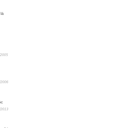
lá
/2005
/2006
óc
/2013