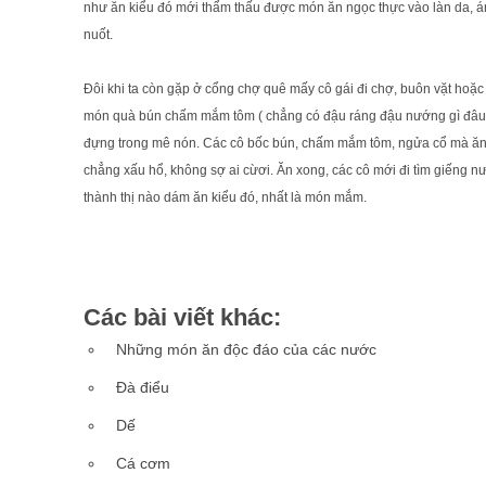
như ăn kiểu đó mới thẩm thấu được món ăn ngọc thực vào làn da, án
nuốt.
Đôi khi ta còn gặp ở cổng chợ quê mấy cô gái đi chợ, buôn vặt hoặc 
món quà bún chấm mắm tôm ( chẳng có đậu ráng đậu nướng gì đâu).
đựng trong mê nón. Các cô bốc bún, chấm mắm tôm, ngửa cổ mà ăn, 
chẳng xấu hổ, không sợ ai cừơi. Ăn xong, các cô mới đi tìm giếng nướ
thành thị nào dám ăn kiểu đó, nhất là món mắm.
Các bài viết khác:
Những món ăn độc đáo của các nước
Đà điểu
Dế
Cá cơm